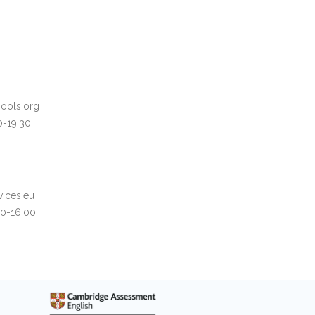
hools.org
0-19.30
vices.eu
00-16.00